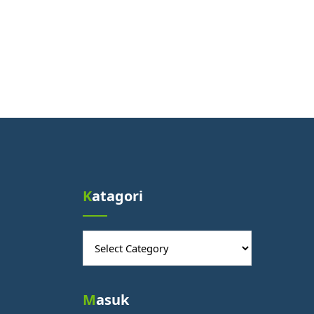
Katagori
Katagori
Masuk