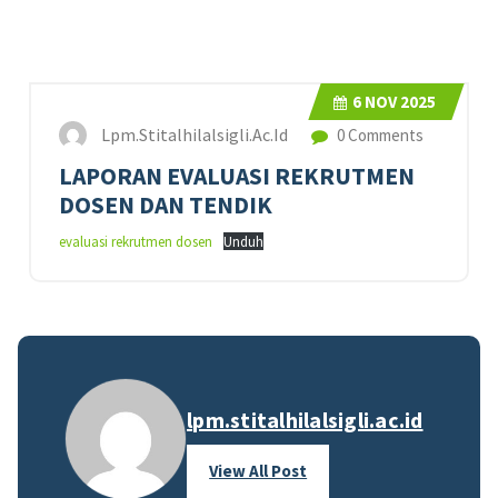
6
NOV 2025
Lpm.stitalhilalsigli.ac.id
0 Comments
LAPORAN EVALUASI REKRUTMEN
DOSEN DAN TENDIK
evaluasi rekrutmen dosen
Unduh
lpm.stitalhilalsigli.ac.id
View All Post