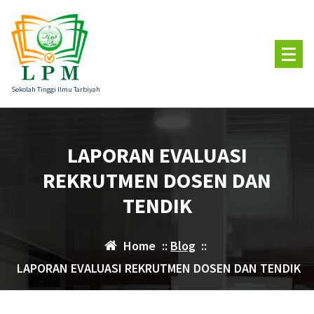
Skip
to
content
Sekolah Tinggi Ilmu Tarbiyah
LAPORAN EVALUASI
REKRUTMEN DOSEN DAN
TENDIK
Home
::
Blog
::
LAPORAN EVALUASI REKRUTMEN DOSEN DAN TENDIK