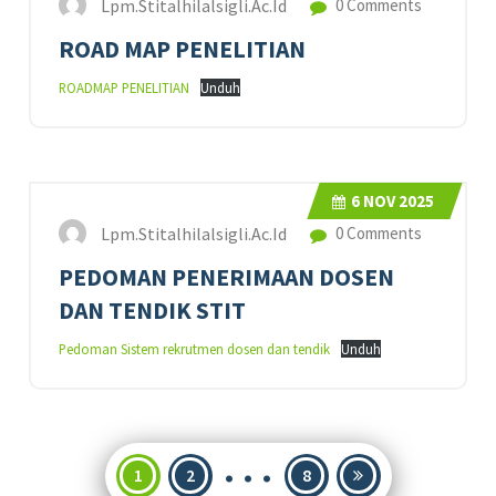
Lpm.stitalhilalsigli.ac.id
0 Comments
ROAD MAP PENELITIAN
ROADMAP PENELITIAN
Unduh
6
NOV 2025
Lpm.stitalhilalsigli.ac.id
0 Comments
PEDOMAN PENERIMAAN DOSEN
DAN TENDIK STIT
Pedoman Sistem rekrutmen dosen dan tendik
Unduh
…
Posts
1
2
8