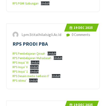
RPS PGMI Gabungan
Unduh
19
DEC 2025
Lpm.stitalhilalsigli.ac.id
0 Comments
RPS PRODI PBA
RPS Pembelajaran Qiraah
Unduh
RPS Pembelajaran Muhadasah
Unduh
RPS Insya’ III
Unduh
RPS Insya’ II
Unduh
RPS Insya’ 1
Unduh
RPS Desain media berbasis IT
Unduh
RPS istima’
Unduh
19
DEC 2025