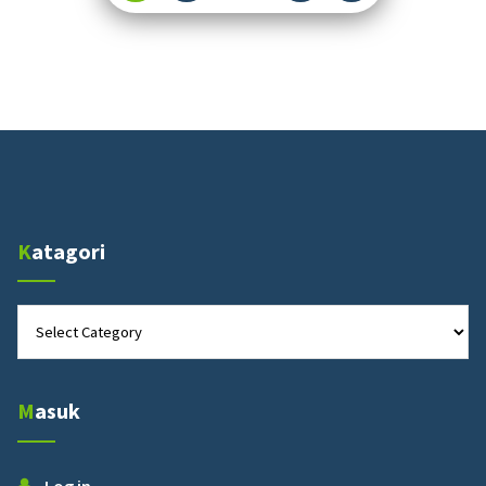
pagination
Katagori
Katagori
Masuk