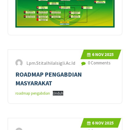
6
NOV 2025
Lpm.stitalhilalsigli.ac.id
0 Comments
ROADMAP PENGABDIAN
MASYARAKAT
roadmap pengabdian
Unduh
6
NOV 2025